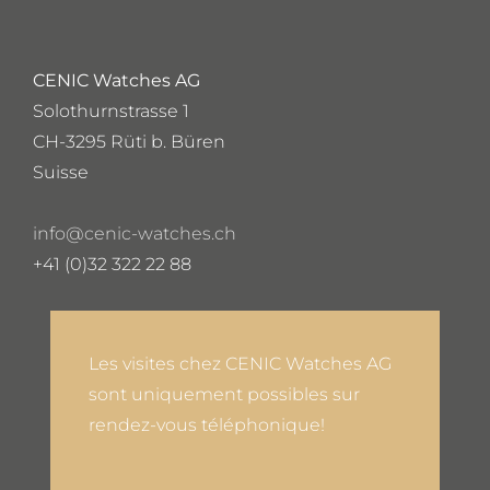
CENIC Watches AG
Solothurnstrasse 1
CH-3295 Rüti b. Büren
Suisse
info@cenic-watches.ch
+41 (0)32 322 22 88
Les visites chez CENIC Watches AG
sont uniquement possibles sur
rendez-vous téléphonique!