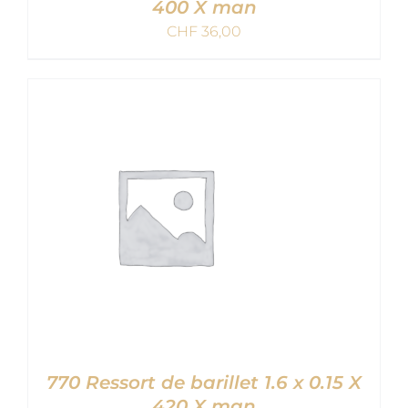
400 X man
CHF
36,00
AJOUTER AU PANIER
/
DETAILS
770 Ressort de barillet 1.6 x 0.15 X
420 X man