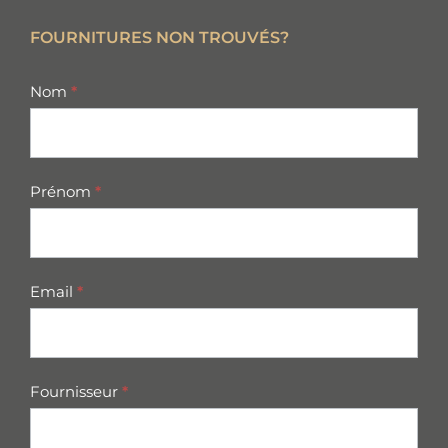
FOURNITURES NON TROUVÉS?
missing
Nom
*
parts
Prénom
*
Email
*
Fournisseur
*