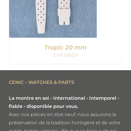
Tropic 20 mm
CHF
68,00
AJOUTER AU PANIER
/
CENIC – WATCHES & PARTS
DETAILS
La montre en soi - international - intemporel -
fiable - disponible pour vous.
Avec nos pièces en état neuf, nous assurons la
préservation de la tradition horlogère et de votre
garde-temps vintage, afin que ce bien culturel