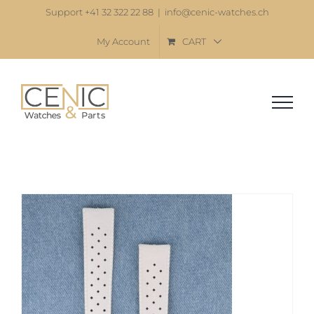
Skip
Support +41 32 322 22 88
|
info@cenic-watches.ch
to
My Account
CART
content