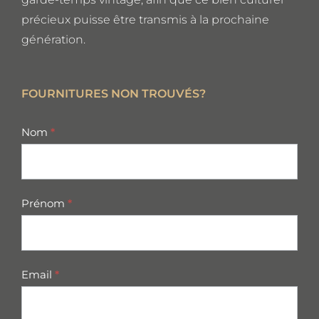
précieux puisse être transmis à la prochaine
génération.
FOURNITURES NON TROUVÉS?
missing
Nom
*
parts
Prénom
*
Email
*