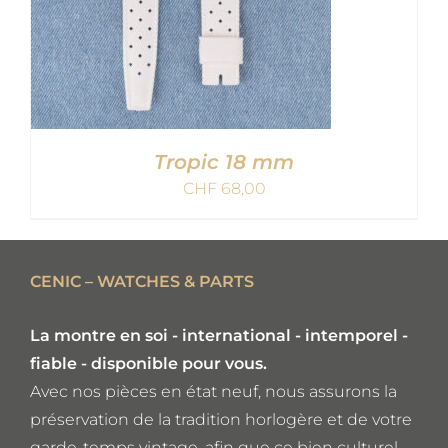
Tropic 18 mm
CHF
68,00
AJOUTER AU PANIER
/
CENIC – WATCHES & PARTS
DETAILS
La montre en soi - international - intemporel -
fiable - disponible pour vous.
Avec nos pièces en état neuf, nous assurons la
préservation de la tradition horlogère et de votre
garde-temps vintage, afin que ce bien culturel