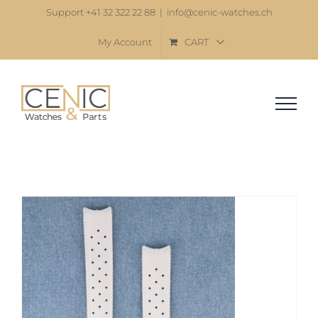
Skip
Support +41 32 322 22 88
|
info@cenic-watches.ch
to
My Account
CART
content