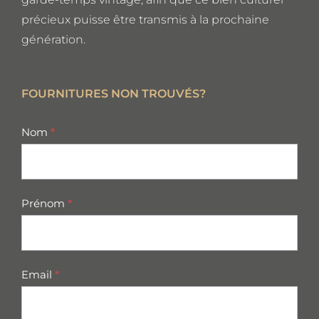
précieux puisse être transmis à la prochaine
génération.
FOURNITURES NON TROUVÉS?
missing
Nom
*
parts
Prénom
*
Email
*