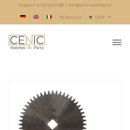
Skip
Support +41 32 322 22 88
|
info@cenic-watches.ch
to
My Account
CART
content