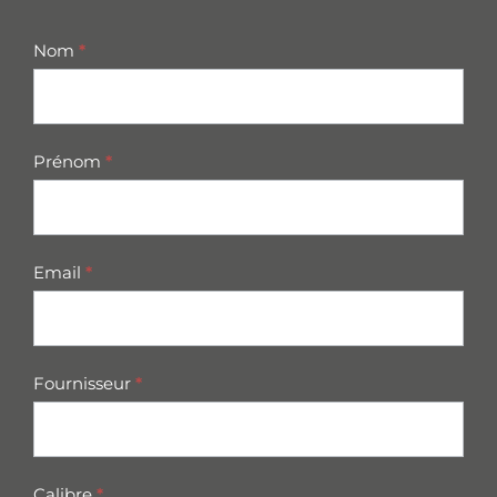
missing
Nom
*
parts
Prénom
*
Email
*
Fournisseur
*
Calibre
*