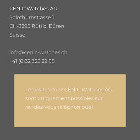
CENIC Watches AG
Solothurnstrasse 1
CH-3295 Rüti b. Büren
Suisse
info@cenic-watches.ch
+41 (0)32 322 22 88
Les visites chez CENIC Watches AG
sont uniquement possibles sur
rendez-vous téléphonique!