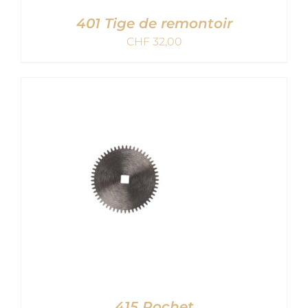
401 Tige de remontoir
CHF
32,00
AJOUTER AU PANIER
/
DETAILS
415 Rochet