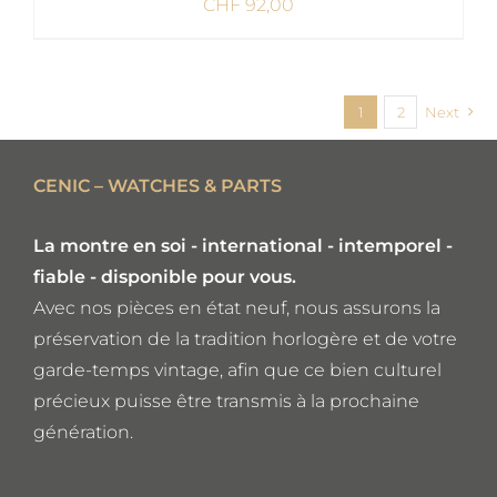
CHF
92,00
AJOUTER AU PANIER
/
1
2
Next
DETAILS
CENIC – WATCHES & PARTS
La montre en soi - international - intemporel -
fiable - disponible pour vous.
Avec nos pièces en état neuf, nous assurons la
préservation de la tradition horlogère et de votre
garde-temps vintage, afin que ce bien culturel
précieux puisse être transmis à la prochaine
génération.