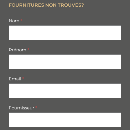
FOURNITURES NON TROUVÉS?
missing
Nom
*
parts
Prénom
*
Email
*
Fournisseur
*