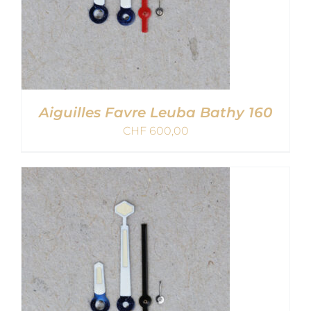
Aiguilles Favre Leuba Bathy 160
CHF
600,00
AJOUTER AU PANIER
/
DETAILS