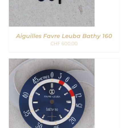
Aiguilles Favre Leuba Bathy 160
CHF
600,00
AJOUTER AU PANIER
/
DETAILS