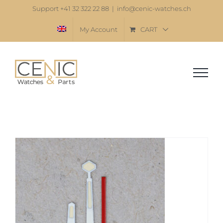
Skip
Support +41 32 322 22 88
|
info@cenic-watches.ch
to
My Account
CART
content