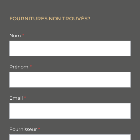
FOURNITURES NON TROUVÉS?
missing
Nom
*
parts
Prénom
*
Email
*
Fournisseur
*