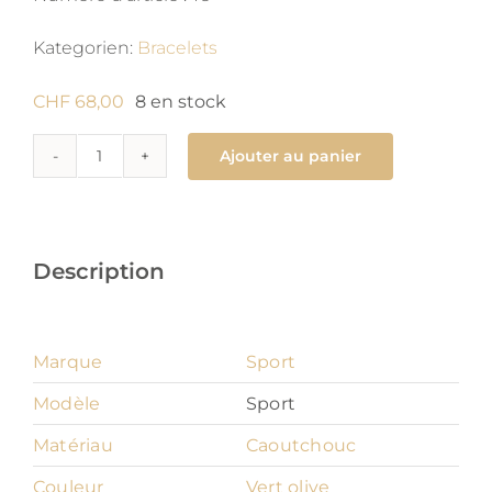
Kategorien:
Bracelets
CHF
68,00
8 en stock
Ajouter au panier
quantité
de
Sport
16
Description
mm
Marque
Sport
Modèle
Sport
Matériau
Caoutchouc
Couleur
Vert olive