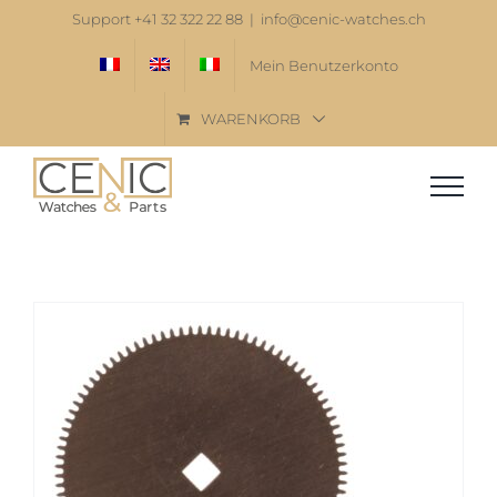
Zum
Support +41 32 322 22 88
|
info@cenic-watches.ch
Inhalt
Mein Benutzerkonto
springen
WARENKORB