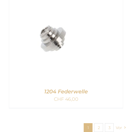
IN DEN WARENKORB
/
DETAILS
1204 Federwelle
CHF
46,00
IN DEN WARENKORB
/
1
2
3
Vor
DETAILS