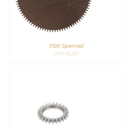
1100 Sperrad
CHF
42,00
IN DEN WARENKORB
/
DETAILS