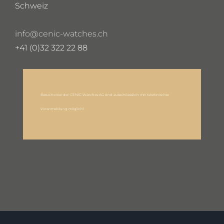
Schweiz
info@cenic-watches.ch
+41 (0)32 322 22 88
Besuche bei der CENIC Watches AG sind ausschliesslich mit telefonischer
Voranmeldung möglich!