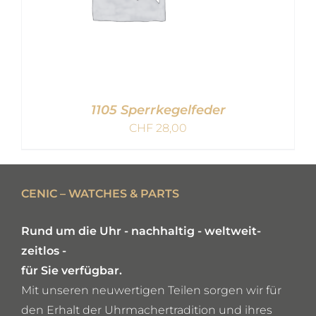
1105 Sperrkegelfeder
CHF
28,00
IN DEN WARENKORB
/
CENIC – WATCHES & PARTS
DETAILS
Rund um die Uhr - nachhaltig - weltweit-
zeitlos -
für Sie verfügbar.
Mit unseren neuwertigen Teilen sorgen wir für
den Erhalt der Uhrmachertradition und ihres