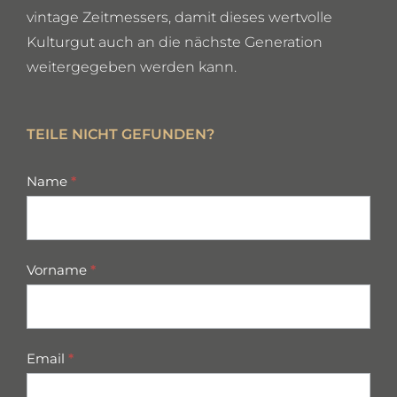
vintage Zeitmessers, damit dieses wertvolle
Kulturgut auch an die nächste Generation
weitergegeben werden kann.
TEILE NICHT GEFUNDEN?
missing
Name
*
parts
Vorname
*
Email
*