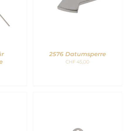
ür
2576 Datumsperre
e
CHF
45,00
B
/
IN DEN WARENKORB
/
QUICK VIEW