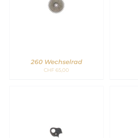
260 Wechselrad
CHF
65,00
IN DEN WARENKORB
/
IN 
QUICK VIEW