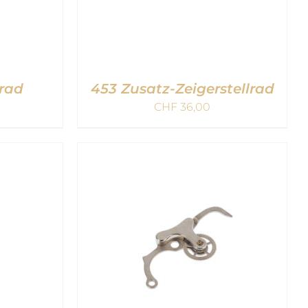
lrad
453 Zusatz-Zeigerstellrad
CHF
36,00
B
/
IN DEN WARENKORB
/
QUICK VIEW