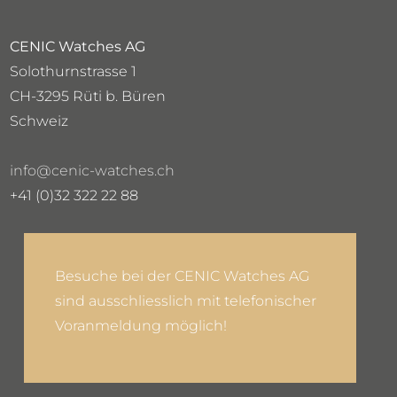
CENIC Watches AG
Solothurnstrasse 1
CH-3295 Rüti b. Büren
Schweiz
info@cenic-watches.ch
+41 (0)32 322 22 88
Besuche bei der CENIC Watches AG
sind ausschliesslich mit telefonischer
Voranmeldung möglich!