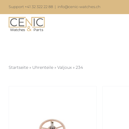
Zum
Support +41 32 322 22 88
|
info@cenic-watches.ch
Inhalt
springen
Startseite
»
Uhrenteile
»
Valjoux
»
234