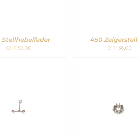
 Stellhebelfeder
450 Zeigerstel
CHF
56,00
CHF
36,00
DEN WARENKORB
/
IN DEN WARENKOR
QUICK VIEW
QUICK VIEW