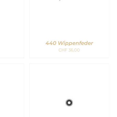
440 Wippenfeder
CHF
36,00
B
/
IN DEN WARENKORB
/
QUICK VIEW