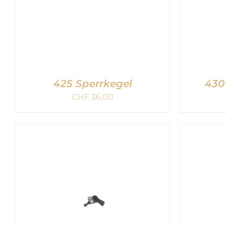
425 Sperrkegel
430
CHF
36,00
IN DEN WARENKORB
/
IN 
QUICK VIEW