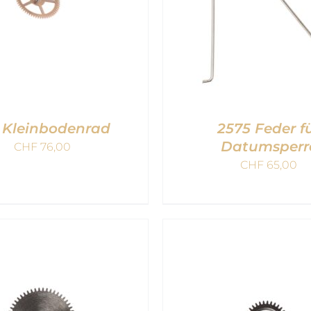
 Kleinbodenrad
2575 Feder f
Datumsperr
CHF
76,00
CHF
65,00
DEN WARENKORB
/
IN DEN WARENKOR
QUICK VIEW
QUICK VIEW