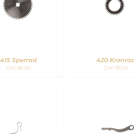
415 Sperrad
420 Kronra
CHF
86,00
CHF
76,00
DEN WARENKORB
/
IN DEN WARENKOR
QUICK VIEW
QUICK VIEW