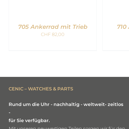
705 Ankerrad mit Trieb
710
CHF
82,00
IN DEN WARENKORB
/
IN 
QUICK VIEW
CENIC – WATCHES & PARTS
Rund um die Uhr - nachhaltig - weltweit- zeitlos
-
für Sie verfügbar.
Mit unseren neuwertigen Teilen sorgen wir für den