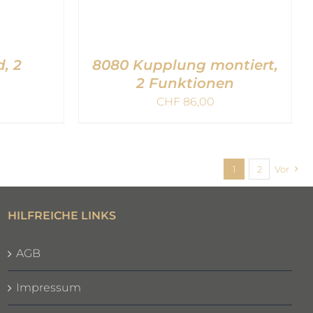
, 2
8080 Kupplung montiert,
2 Funktionen
CHF
86,00
B
/
IN DEN WARENKORB
/
QUICK VIEW
1
2
Vor
HILFREICHE LINKS
AGB
Impressum