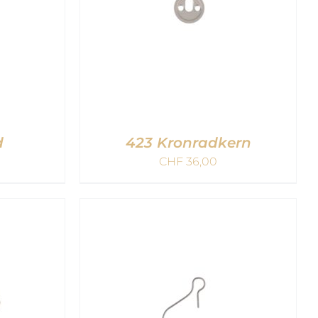
d
423 Kronradkern
CHF
36,00
B
/
IN DEN WARENKORB
/
QUICK VIEW