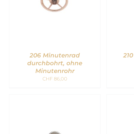
206 Minutenrad
210
durchbohrt, ohne
Minutenrohr
CHF
86,00
IN DEN WARENKORB
/
IN 
QUICK VIEW