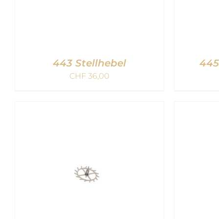
443 Stellhebel
445
CHF
36,00
IN DEN WARENKORB
/
IN 
QUICK VIEW