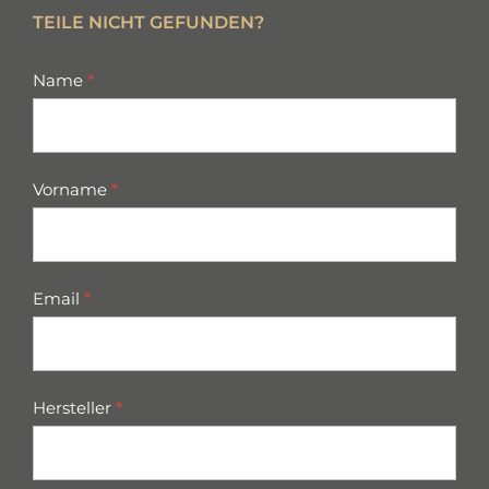
TEILE NICHT GEFUNDEN?
missing
Name
*
parts
Vorname
*
Email
*
Hersteller
*