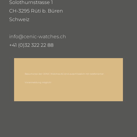
Solothurnstrasse 1
CH-3295 Rüti b. Büren
Schweiz
info@cenic-watches.ch
+41 (0)32 322 22 88
Besuche bei der CENIC Watches AG sind ausschliesslich mit telefonischer
Voranmeldung möglich!