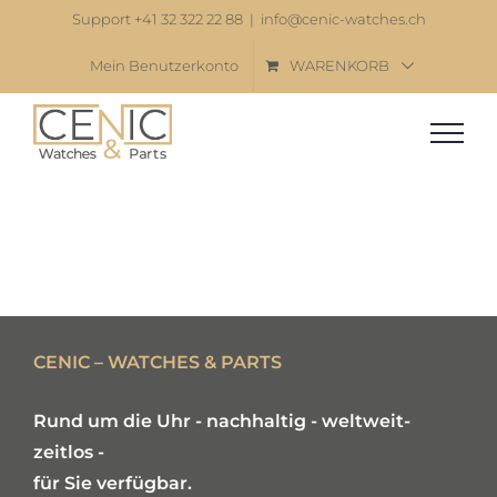
Zum
Support +41 32 322 22 88
|
info@cenic-watches.ch
Inhalt
Mein Benutzerkonto
WARENKORB
springen
CENIC – WATCHES & PARTS
Rund um die Uhr - nachhaltig - weltweit-
zeitlos -
für Sie verfügbar.