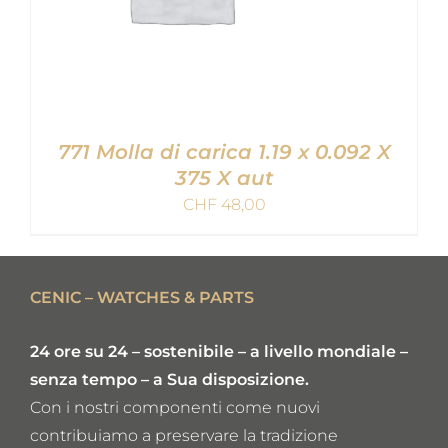
771 Molla di carica 1.19 x 0.092 X
375 X aut
CHF
48,00
AGGIUNGI AL CARRELLO
/
DETAILS
CENIC – WATCHES & PARTS
24 ore su 24 – sostenibile – a livello mondiale –
senza tempo – a Sua disposizione.
Con i nostri componenti come nuovi
contribuiamo a preservare la tradizione