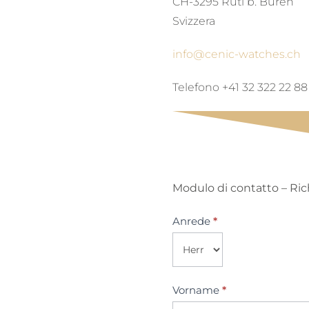
CH-3295 Rüti b. Büren
Svizzera
info@cenic-watches.ch
Telefono +41 32 322 22 88
Modulo di contatto – Ric
Kontakt-
Anrede
*
CENIC
Vorname
*