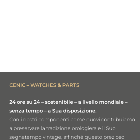
CENIC – WATCHES & PARTS
24 ore su 24 – sostenibile – a livello mondiale –
senza tempo – a Sua disposizione.
Con i nostri componenti come nuovi contribuiamo
a preservare la tradizione orologiera e il Suo
segnatempo vintage, affinché questo prezioso