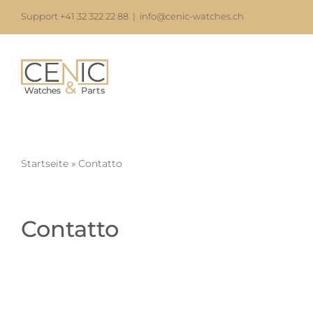
Skip
Support +41 32 322 22 88
|
info@cenic-watches.ch
to
content
Startseite
»
Contatto
Contatto