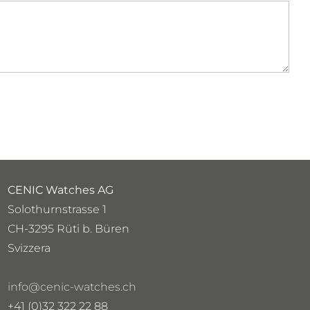
CENIC Watches AG
Solothurnstrasse 1
CH-3295 Rüti b. Büren
Svizzera
info@cenic-watches.ch
+41 (0)32 322 22 88