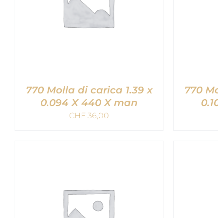
770 Molla di carica 1.39 x
770 Mo
0.094 X 440 X man
0.1
CHF
36,00
AGGIUNGI AL CARRELLO
/
AGGIU
QUICK VIEW