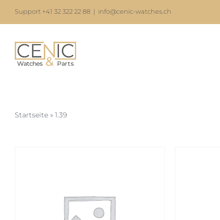
Skip
Support +41 32 322 22 88
|
info@cenic-watches.ch
to
content
Startseite
»
1.39