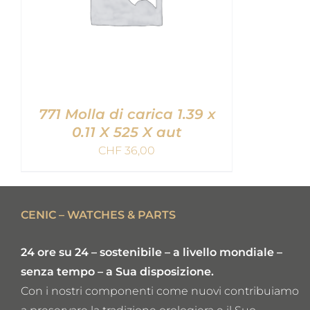
771 Molla di carica 1.39 x
0.11 X 525 X aut
CHF
36,00
AGGIUNGI AL CARRELLO
/
QUICK VIEW
CENIC – WATCHES & PARTS
24 ore su 24 – sostenibile – a livello mondiale –
senza tempo – a Sua disposizione.
Con i nostri componenti come nuovi contribuiamo