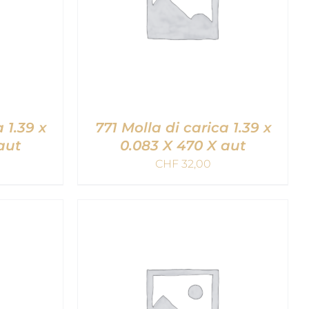
 1.39 x
771 Molla di carica 1.39 x
aut
0.083 X 470 X aut
CHF
32,00
LLO
/
AGGIUNGI AL CARRELLO
/
QUICK VIEW