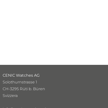
CENIC Watches AG
Solothurnstrasse 1
CH-3295 Rüti b. Büren
Svizzera