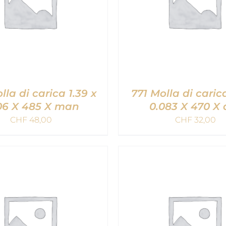
lla di carica 1.39 x
771 Molla di carica
06 X 485 X man
0.083 X 470 X 
CHF
48,00
CHF
32,00
NGI AL CARRELLO
/
AGGIUNGI AL CARRE
QUICK VIEW
QUICK VIEW