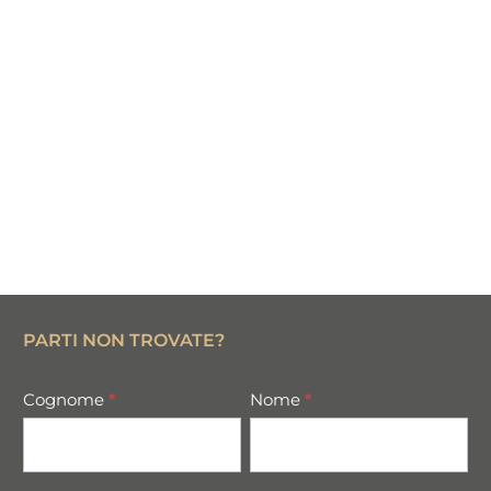
PARTI NON TROVATE?
missing
Cognome
*
Nome
*
parts