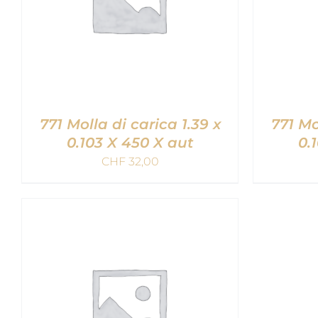
771 Molla di carica 1.39 x
771 Mo
0.103 X 450 X aut
0.
CHF
32,00
AGGIUNGI AL CARRELLO
/
AGGIU
QUICK VIEW