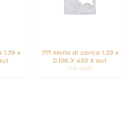
 1.39 x
771 Molla di carica 1.39 x
aut
0.106 X 450 X aut
CHF
48,00
LLO
/
AGGIUNGI AL CARRELLO
/
QUICK VIEW