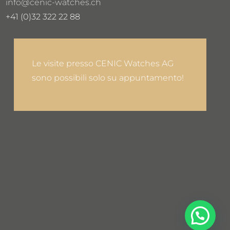
info@cenic-watches.ch
+41 (0)32 322 22 88
Le visite presso CENIC Watches AG
sono possibili solo su appuntamento!