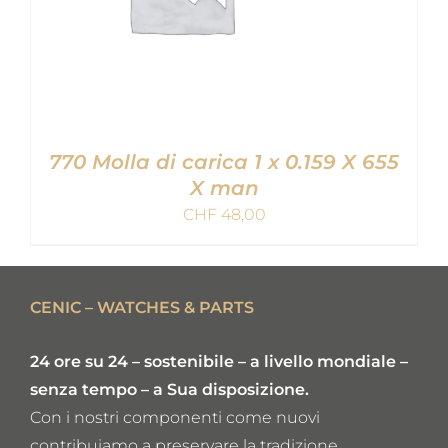
770 Molla di carica 1 x 0.159 X 655
X man
CHF
48,00
AGGIUNGI AL CARRELLO
/
DETAILS
CENIC – WATCHES & PARTS
24 ore su 24 – sostenibile – a livello mondiale –
senza tempo – a Sua disposizione.
Con i nostri componenti come nuovi
contribuiamo a preservare la tradizione