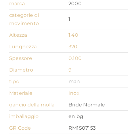
quantità
marca
2000
categorie di
1
movimento
Altezza
1.40
Lunghezza
320
Spessore
0.100
Diametro
9
tipo
man
Materiale
Inox
gancio della molla
Bride Normale
imballaggio
en bg
GR Code
RM1S07153