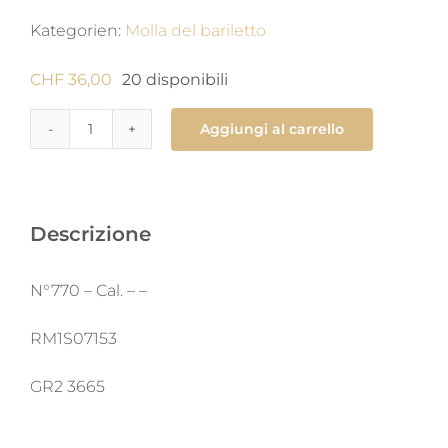
Kategorien:
Molla del bariletto
CHF
36,00
20 disponibili
Aggiungi al carrello
770
Molla
di
carica
Descrizione
1.4
x
N°770 – Cal. – –
0.1
X
RM1S07153
320
GR2 3665
X
man