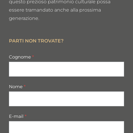
questo prezioso patrimonio culturale possa
essere tramandato anche alla prossima
generazione.
PARTI NON TROVATE?
missing
Cognome
*
parts
Nome
*
E-mail
*