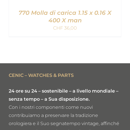
770 Molla di carica 1.15 x 0.16 X
400 X man
CHF
36,00
AGGIUNGI AL CARRELLO
/
DETAILS
CENIC – WATCHES & PARTS
24 ore su 24 – sostenibile – a livello mondiale –
senza tempo – a Sua disposizione.
Con i nostri componenti come nuovi
contribuiamo a preservare la tradizione
orologiera e il Suo segnatempo vintage, affinché