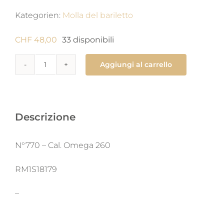
Kategorien:
Molla del bariletto
CHF
48,00
33 disponibili
Aggiungi al carrello
770
Molla
di
carica
Descrizione
1.53
x
N°770 – Cal. Omega 260
0.135
X
RM1S18179
340
–
X
man