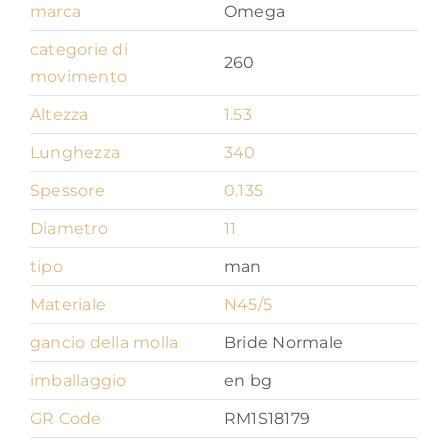
quantità
marca
Omega
categorie di
260
movimento
Altezza
1.53
Lunghezza
340
Spessore
0.135
Diametro
11
tipo
man
Materiale
N45/5
gancio della molla
Bride Normale
imballaggio
en bg
GR Code
RM1S18179