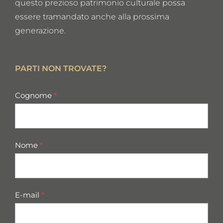
questo prezioso patrimonio culturale possa
essere tramandato anche alla prossima
generazione.
PARTI NON TROVATE?
missing
Cognome
*
parts
Nome
*
E-mail
*