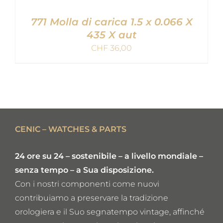
771 Molla di carica 1.5 x 0.066 X
435 X aut
CHF
36,00
AGGIUNGI AL CARRELLO
/
DETAILS
CENIC – WATCHES & PARTS
24 ore su 24 – sostenibile – a livello mondiale –
senza tempo – a Sua disposizione.
Con i nostri componenti come nuovi
contribuiamo a preservare la tradizione
orologiera e il Suo segnatempo vintage, affinché