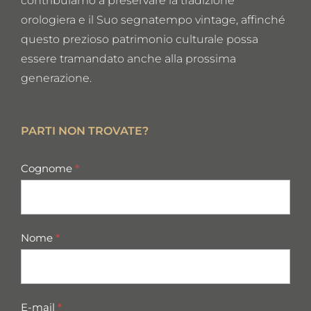
contribuiamo a preservare la tradizione
orologiera e il Suo segnatempo vintage, affinché
questo prezioso patrimonio culturale possa
essere tramandato anche alla prossima
generazione.
PARTI NON TROVATE?
missing
Cognome
*
parts
Nome
*
E-mail
*