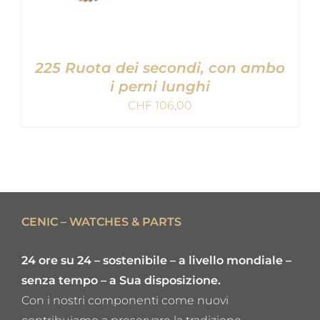
225 Ruota dei secondi, con ambo
i perni lunghi
CHF
106,00
AGGIUNGI AL CARRELLO
/
DETAILS
CENIC – WATCHES & PARTS
24 ore su 24 – sostenibile – a livello mondiale –
senza tempo – a Sua disposizione.
Con i nostri componenti come nuovi