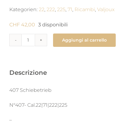
Kategorien:
22
,
222
,
225
,
71
,
Ricambi
,
Valjoux
CHF
42,00
3 disponibili
Aggiungi al carrello
407
Rocchetto
scorrevole
quantità
Descrizione
407 Schiebetrieb
N°407- Cal.22|71|222|225
–