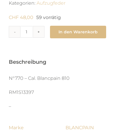
Kategorien:
Aufzugfeder
CHF
48,00
59 vorrätig
In den Warenkorb
770
Zugfeder
0.68
x
Beschreibung
0.08
X
N°770 – Cal. Blancpain 810
290
RM1S13397
X
man
–
Menge
Marke
BLANCPAIN