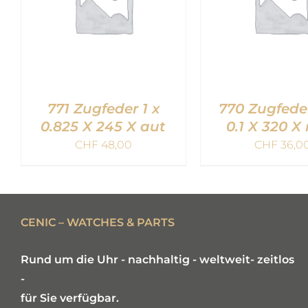
771 Zugfeder 1 x
770 Zugfeder
0.825 X 245 X aut
0.1 X 320 
CHF
48,00
CHF
36,0
IN DEN WARENKORB
IN DEN WARE
/
QUICK VIEW
/
QUICK V
CENIC – WATCHES & PARTS
Rund um die Uhr - nachhaltig - weltweit- zeitlos
-
für Sie verfügbar.