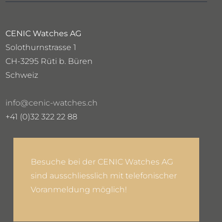
CENIC Watches AG
Solothurnstrasse 1
CH-3295 Rüti b. Büren
Schweiz
info@cenic-watches.ch
+41 (0)32 322 22 88
Besuche bei der CENIC Watches AG
sind ausschliesslich mit telefonischer
Voranmeldung möglich!