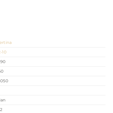
ertina
2-10
.90
60
.050
an
2