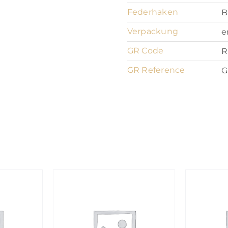
Federhaken
B
Verpackung
e
GR Code
R
GR Reference
G