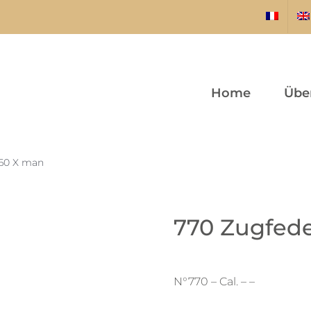
Home
Übe
160 X man
770 Zugfede
N°770 – Cal. – –