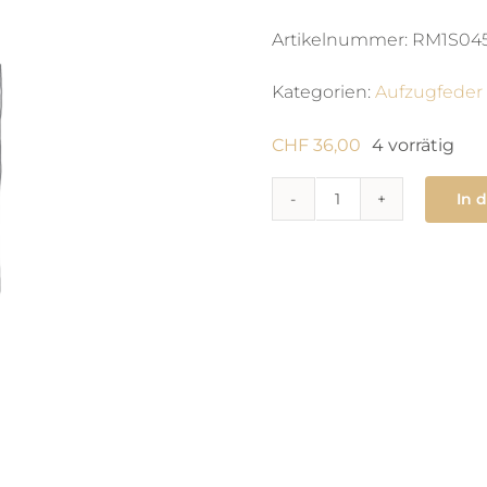
Artikelnummer:
RM1S04
Kategorien:
Aufzugfeder
CHF
36,00
4 vorrätig
In 
770
Zugfeder
0.9
x
0.05
X
160
X
man
Menge