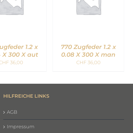
ugfeder 1.2 x
770 Zugfeder 1.2 x
 X 300 X aut
0.08 X 300 X man
CHF
36,00
CHF
36,00
EN WARENKORB
IN DEN WARENKORB
QUICK VIEW
/
QUICK VIEW
HILFREICHE LINKS
AGB
Impressum