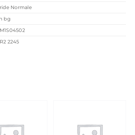
ride Normale
n bg
M1S04502
R2 2245