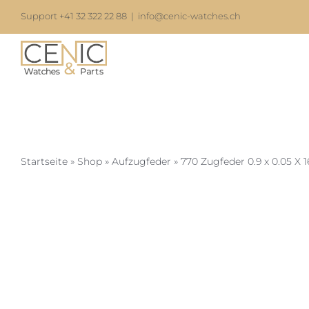
Zum
Support +41 32 322 22 88
|
info@cenic-watches.ch
Inhalt
springen
Startseite
»
Shop
»
Aufzugfeder
»
770 Zugfeder 0.9 x 0.05 X 