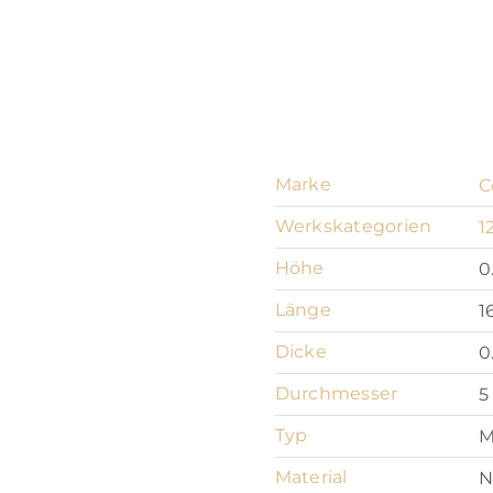
Marke
C
Werkskategorien
1
Höhe
0
Länge
1
Dicke
0
Durchmesser
5
Typ
M
Material
N