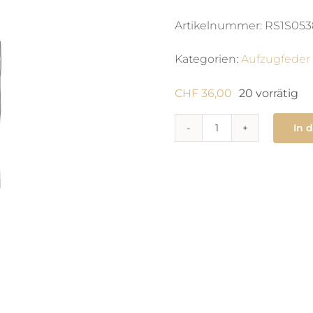
Artikelnummer:
RS1S053
Kategorien:
Aufzugfeder
CHF
36,00
20 vorrätig
In 
770
Zugfeder
1.15
x
0.08
X
260
X
man
Menge