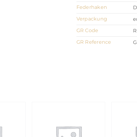
Federhaken
D
Verpackung
e
GR Code
R
GR Reference
G