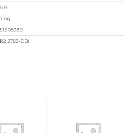
BH
n bg
S1S05380
R2 2783-DBH