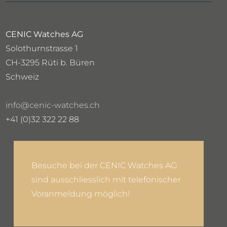
CENIC Watches AG
Solothurnstrasse 1
CH-3295 Rüti b. Büren
Schweiz
info@cenic-watches.ch
+41 (0)32 322 22 88
Besuche bei der CENIC Watches AG
sind ausschliesslich mit telefonischer
Voranmeldung möglich!