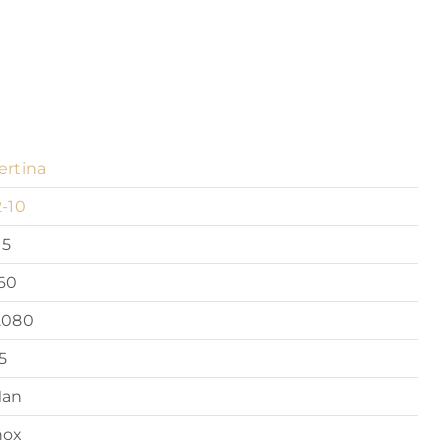
ertina
2-10
15
60
.080
.5
an
nox