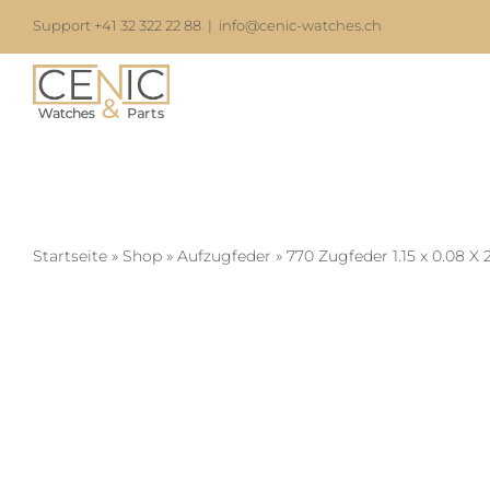
Zum
Support +41 32 322 22 88
|
info@cenic-watches.ch
Inhalt
springen
Startseite
»
Shop
»
Aufzugfeder
»
770 Zugfeder 1.15 x 0.08 X