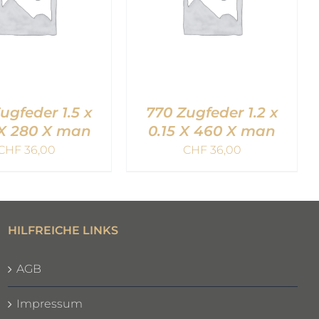
ugfeder 1.5 x
770 Zugfeder 1.2 x
 X 280 X man
0.15 X 460 X man
CHF
36,00
CHF
36,00
EN WARENKORB
IN DEN WARENKORB
QUICK VIEW
/
QUICK VIEW
HILFREICHE LINKS
AGB
Impressum