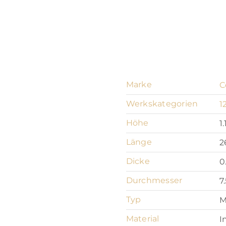
Marke
C
Werkskategorien
1
Höhe
1.
Länge
2
Dicke
0
Durchmesser
7
Typ
M
Material
I