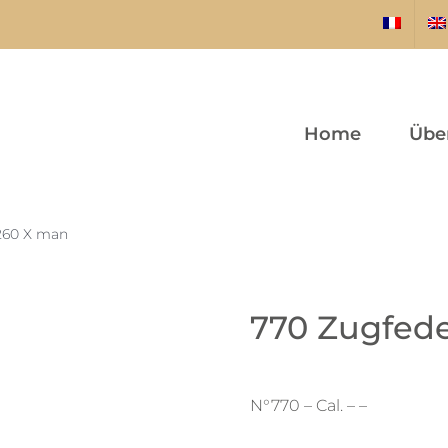
Home
Übe
 260 X man
770 Zugfede
N°770 – Cal. – –