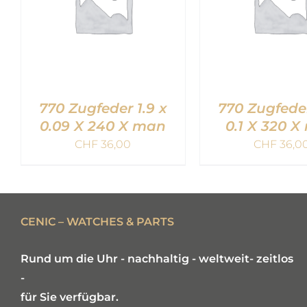
770 Zugfeder 1.9 x
770 Zugfeder
0.09 X 240 X man
0.1 X 320 
CHF
36,00
CHF
36,0
IN DEN WARENKORB
IN DEN WARE
/
QUICK VIEW
/
QUICK V
CENIC – WATCHES & PARTS
Rund um die Uhr - nachhaltig - weltweit- zeitlos
-
für Sie verfügbar.