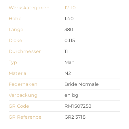
Werkskategorien
12-10
Höhe
1.40
Länge
380
Dicke
0.115
Durchmesser
11
Typ
Man
Material
N2
Federhaken
Bride Normale
Verpackung
en bg
GR Code
RM1S07258
GR Reference
GR2 3718