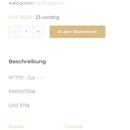
Kategorien:
Aufzugfeder
CHF
36,00
23 vorrätig
In den Warenkorb
770
Zugfeder
1.4
x
Beschreibung
0.115
X
N°770 – Cal. – –
380
RM1S07258
X
man
GR2 3718
Menge
Marke
Certina