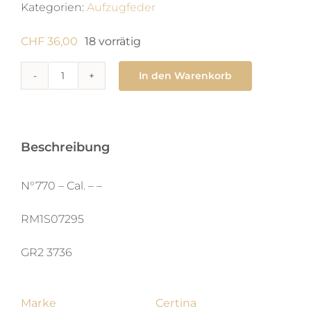
Kategorien:
Aufzugfeder
CHF
36,00
18 vorrätig
In den Warenkorb
770
Zugfeder
1.4
x
Beschreibung
0.12
X
N°770 – Cal. – –
680
RM1S07295
X
man
GR2 3736
Menge
Marke
Certina