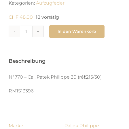
Kategorien:
Aufzugfeder
CHF
48,00
18 vorrätig
In den Warenkorb
770
Zugfeder
1
x
Beschreibung
0.096
X
N°770 – Cal. Patek Philippe 30 (réf:215/30)
335
RM1S13396
X
man
–
Menge
Marke
Patek Philippe