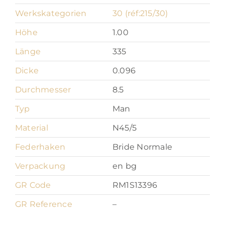
Werkskategorien
30 (réf:215/30)
Höhe
1.00
Länge
335
Dicke
0.096
Durchmesser
8.5
Typ
Man
Material
N45/5
Federhaken
Bride Normale
Verpackung
en bg
GR Code
RM1S13396
GR Reference
–