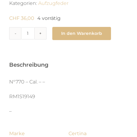
Kategorien:
Aufzugfeder
CHF
36,00
4 vorrätig
In den Warenkorb
770
Zugfeder
2.5
x
Beschreibung
0.2
X
N°770 – Cal. – –
570
RM1S19149
X
man
–
Menge
Marke
Certina