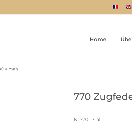
Home
Übe
380 X man
770 Zugfede
N°770 – Cal. – –