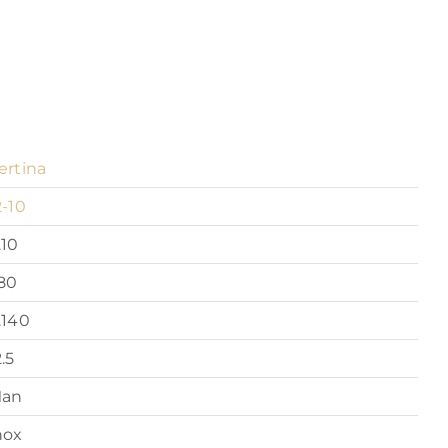
ertina
2-10
.10
80
.140
2.5
an
nox