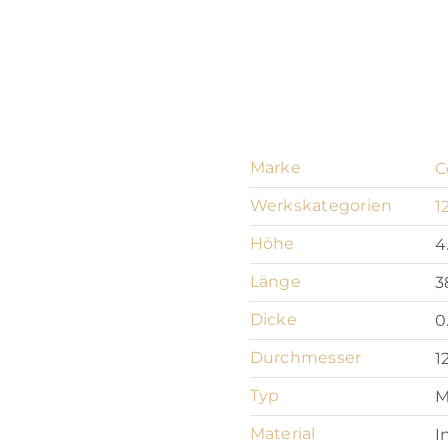
Marke
C
Werkskategorien
1
Höhe
4
Länge
3
Dicke
0
Durchmesser
1
Typ
M
Material
I