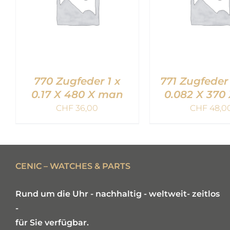
770 Zugfeder 1 x
771 Zugfeder 
0.17 X 480 X man
0.082 X 370
CHF
36,00
CHF
48,0
IN DEN WARENKORB
IN DEN WARE
/
QUICK VIEW
/
QUICK V
CENIC – WATCHES & PARTS
Rund um die Uhr - nachhaltig - weltweit- zeitlos
-
für Sie verfügbar.