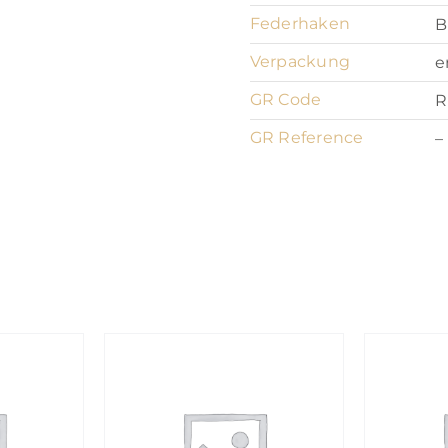
Federhaken
B
Verpackung
e
GR Code
R
GR Reference
–