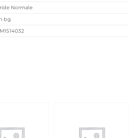
ride Normale
n bg
M1S14032