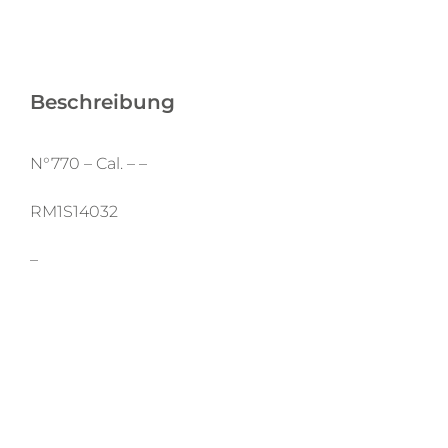
Beschreibung
N°770 – Cal. – –
RM1S14032
–