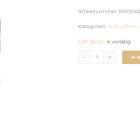
Artikelnummer:
RM1S140
Kategorien:
Aufzugfeder
CHF
36,00
4 vorrätig
In 
770
Zugfeder
4.1
x
0.14
X
380
X
man
Menge