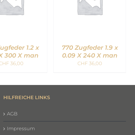
ugfeder 1.2 x
770 Zugfeder 1.9 x
 X 300 X man
0.09 X 240 X man
CHF
36,00
CHF
36,00
EN WARENKORB
IN DEN WARENKORB
QUICK VIEW
/
QUICK VIEW
HILFREICHE LINKS
AGB
Impressum