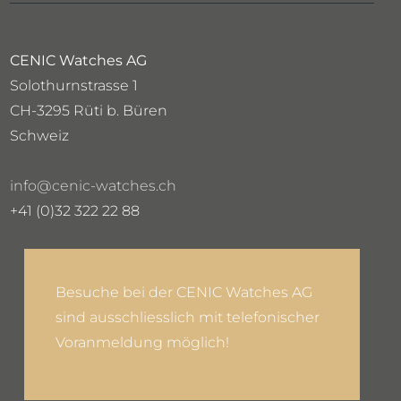
CENIC Watches AG
Solothurnstrasse 1
CH-3295 Rüti b. Büren
Schweiz
info@cenic-watches.ch
+41 (0)32 322 22 88
Besuche bei der CENIC Watches AG
sind ausschliesslich mit telefonischer
Voranmeldung möglich!