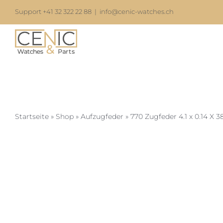
Zum
Support +41 32 322 22 88
|
info@cenic-watches.ch
Inhalt
springen
Startseite
»
Shop
»
Aufzugfeder
»
770 Zugfeder 4.1 x 0.14 X 