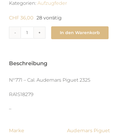
Kategorien:
Aufzugfeder
CHF
36,00
28 vorrätig
In den Warenkorb
771
Zugfeder
0.7
x
Beschreibung
0.101
X
N°771 – Cal. Audemars Piguet 2325
400
RA1S18279
X
aut
–
Menge
Marke
Audemars Piguet