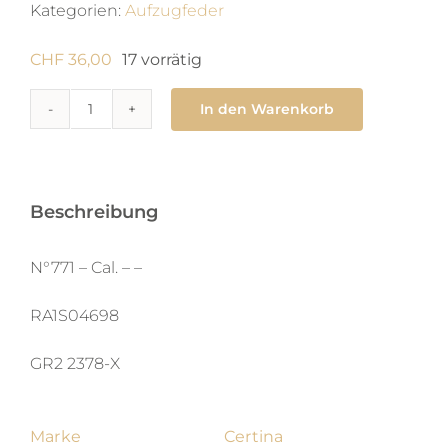
Kategorien:
Aufzugfeder
CHF
36,00
17 vorrätig
In den Warenkorb
771
Zugfeder
0.95
x
Beschreibung
0.12
X
N°771 – Cal. – –
400
RA1S04698
X
aut
GR2 2378-X
Menge
Marke
Certina