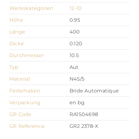
Werkskategorien
12-10
Höhe
0.95
Länge
400
Dicke
0.120
Durchmesser
10.5
Typ
Aut
Material
N45/5
Federhaken
Bride Automatique
Verpackung
en bg
GR Code
RA1S04698
GR Reference
GR2 2378-X