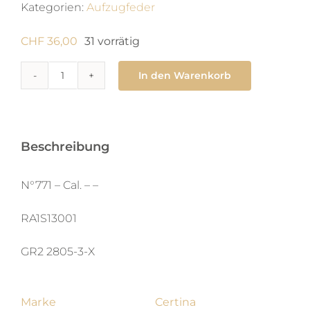
Kategorien:
Aufzugfeder
CHF
36,00
31 vorrätig
In den Warenkorb
771
Zugfeder
1.15
x
Beschreibung
0.11
X
N°771 – Cal. – –
460
RA1S13001
X
aut
GR2 2805-3-X
Menge
Marke
Certina