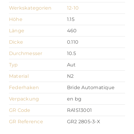
Werkskategorien
12-10
Höhe
1.15
Länge
460
Dicke
0.110
Durchmesser
10.5
Typ
Aut
Material
N2
Federhaken
Bride Automatique
Verpackung
en bg
GR Code
RA1S13001
GR Reference
GR2 2805-3-X