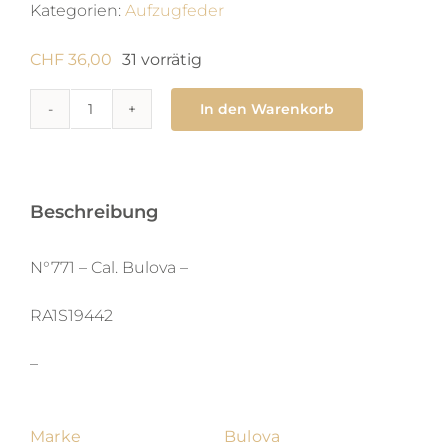
Kategorien:
Aufzugfeder
CHF
36,00
31 vorrätig
In den Warenkorb
771
Zugfeder
1.25
x
Beschreibung
0.09
X
N°771 – Cal. Bulova –
380
RA1S19442
X
aut
–
Menge
Marke
Bulova