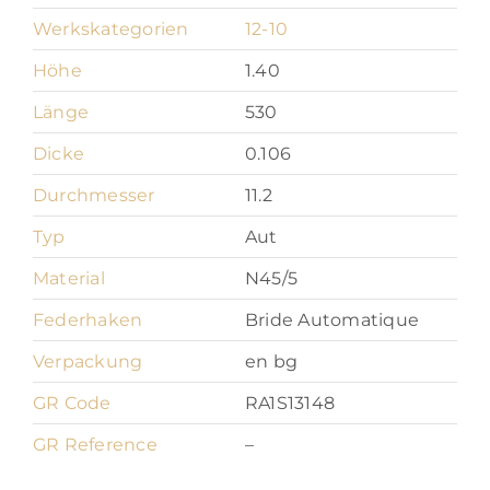
Werkskategorien
12-10
Höhe
1.40
Länge
530
Dicke
0.106
Durchmesser
11.2
Typ
Aut
Material
N45/5
Federhaken
Bride Automatique
Verpackung
en bg
GR Code
RA1S13148
GR Reference
–