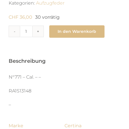
Kategorien:
Aufzugfeder
CHF
36,00
30 vorrätig
In den Warenkorb
771
Zugfeder
1.4
x
Beschreibung
0.106
X
N°771 – Cal. – –
530
RA1S13148
X
aut
–
Menge
Marke
Certina