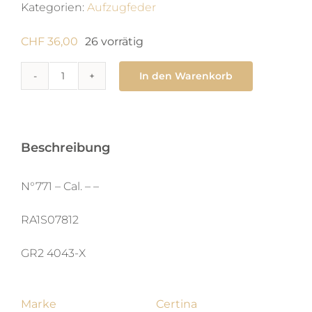
Kategorien:
Aufzugfeder
CHF
36,00
26 vorrätig
In den Warenkorb
771
Zugfeder
1.5
x
Beschreibung
0.06
X
N°771 – Cal. – –
240
RA1S07812
X
aut
GR2 4043-X
Menge
Marke
Certina