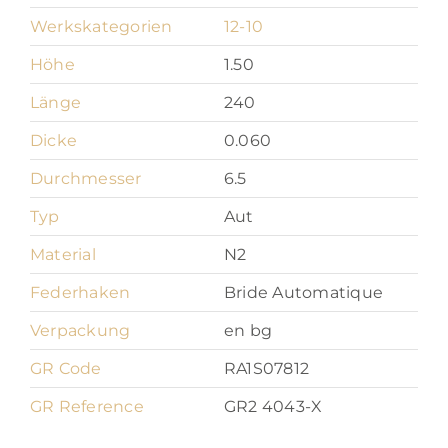
Werkskategorien
12-10
Höhe
1.50
Länge
240
Dicke
0.060
Durchmesser
6.5
Typ
Aut
Material
N2
Federhaken
Bride Automatique
Verpackung
en bg
GR Code
RA1S07812
GR Reference
GR2 4043-X