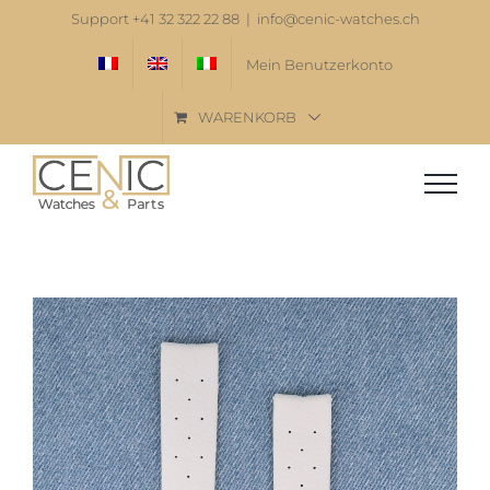
Zum
Support +41 32 322 22 88
|
info@cenic-watches.ch
Inhalt
Mein Benutzerkonto
springen
WARENKORB