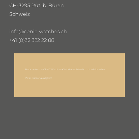
CH-3295 Rüti b. Büren
Schweiz
info@cenic-watches.ch
+41 (0)32 322 22 88
Besuche bei der CENIC Watches AG sind ausschliesslich mit telefonischer
Voranmeldung möglich!