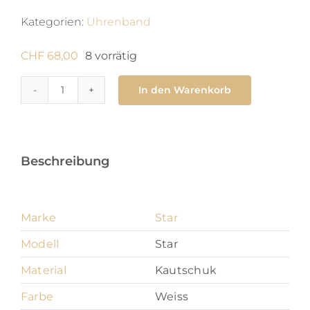
Kategorien:
Uhrenband
CHF
68,00
8 vorrätig
In den Warenkorb
Star
18
mm
Menge
Beschreibung
Marke
Star
Modell
Star
Material
Kautschuk
Farbe
Weiss