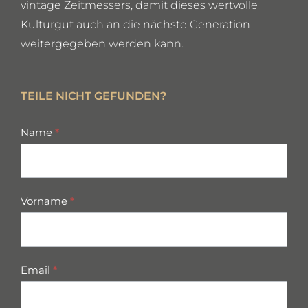
vintage Zeitmessers, damit dieses wertvolle
Kulturgut auch an die nächste Generation
weitergegeben werden kann.
TEILE NICHT GEFUNDEN?
missing
Name
*
parts
Vorname
*
Email
*