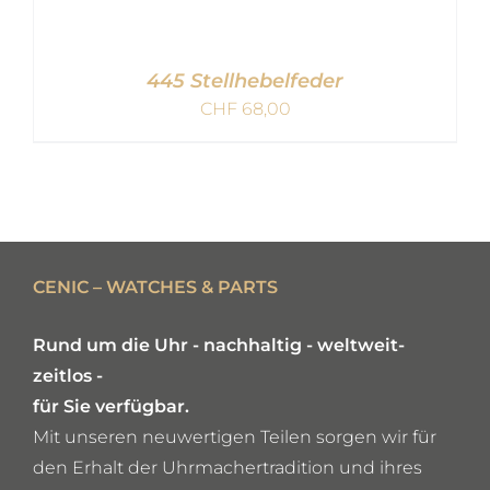
445 Stellhebelfeder
CHF
68,00
IN DEN WARENKORB
/
DETAILS
CENIC – WATCHES & PARTS
Rund um die Uhr - nachhaltig - weltweit-
zeitlos -
für Sie verfügbar.
Mit unseren neuwertigen Teilen sorgen wir für
den Erhalt der Uhrmachertradition und ihres