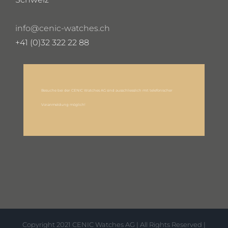
info@cenic-watches.ch
+41 (0)32 322 22 88
Besuche bei der CENIC Watches AG sind ausschliesslich mit telefonischer
Voranmeldung möglich!
Copyright 2021 CENIC Watches AG | All Rights Reserved |