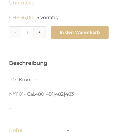
Uhrenteile
CHF
36,00
5 vorrätig
In den Warenkorb
1101
Kronrad
Menge
Beschreibung
1101 Kronrad
N°1101- Cal.480|481|482|483
–
Höhe
–