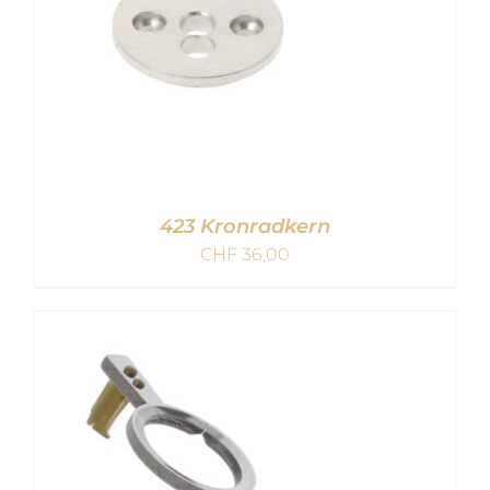
423 Kronradkern
CHF
36,00
IN DEN WARENKORB
/
DETAILS