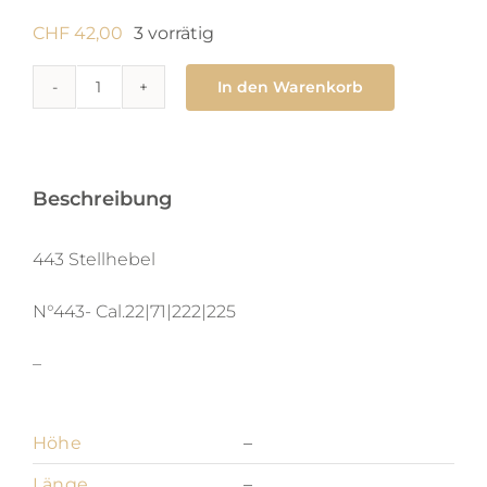
CHF
42,00
3 vorrätig
In den Warenkorb
443
Stellhebel
Menge
Beschreibung
443 Stellhebel
N°443- Cal.22|71|222|225
–
Höhe
–
Länge
–