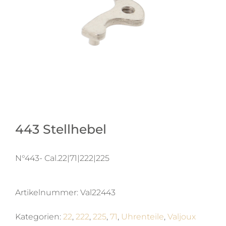
443 Stellhebel
N°443- Cal.22|71|222|225
Artikelnummer:
Val22443
Kategorien:
22
,
222
,
225
,
71
,
Uhrenteile
,
Valjoux