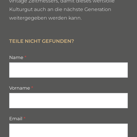
vintage Zeitmessers, damit dieses wertvolle
Kulturgut auch an die nächste Generation
weitergegeben werden kann.
TEILE NICHT GEFUNDEN?
missing
Name
*
parts
Vorname
*
Email
*