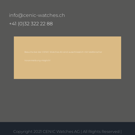
info@cenic-watches.ch
+41 (0)32 322 22 88
Besuche bei der CENIC Watches AG sind ausschliesslich mit telefonischer
Voranmeldung möglich!
Copyright 2021 CENIC Watches AG | All Rights Reserved |