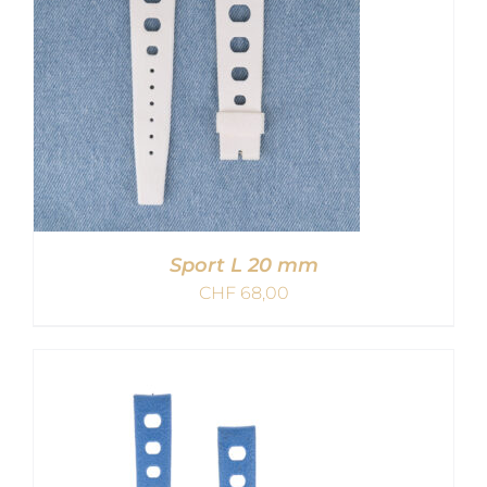
Sport L 20 mm
CHF
68,00
IN DEN WARENKORB
/
DETAILS