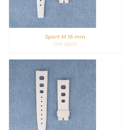
Sport M 16 mm
CHF
68,00
IN DEN WARENKORB
/
DETAILS