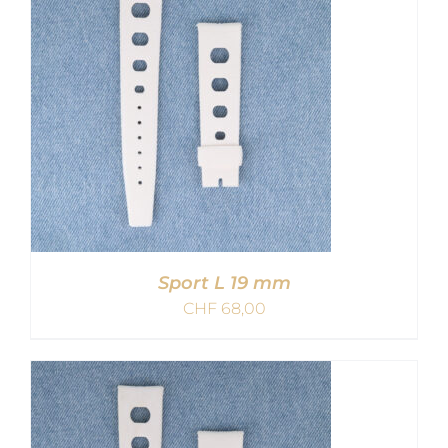
DETAILS
Sport L 19 mm
CHF
68,00
IN DEN WARENKORB
/
DETAILS