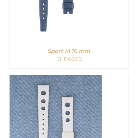
Sport M 16 mm
CHF
68,00
IN DEN WARENKORB
/
DETAILS