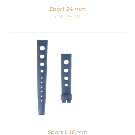
Sport 24 mm
CHF
68,00
IN DEN WARENKORB
/
DETAILS
Sport L 16 mm