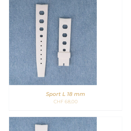
IN DEN WARENKORB
/
DETAILS
Sport L 18 mm
CHF
68,00
IN DEN WARENKORB
/