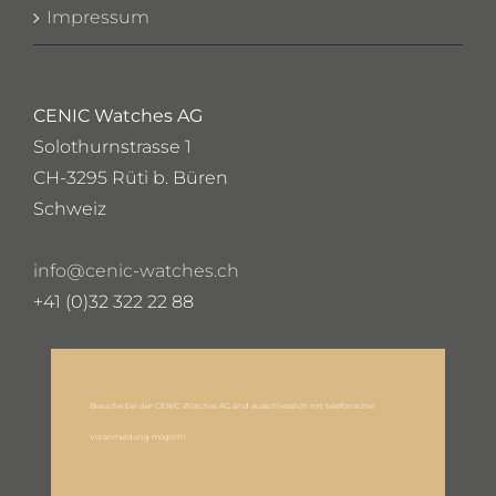
Impressum
CENIC Watches AG
Solothurnstrasse 1
CH-3295 Rüti b. Büren
Schweiz
info@cenic-watches.ch
+41 (0)32 322 22 88
Besuche bei der CENIC Watches AG sind ausschliesslich mit telefonischer
Voranmeldung möglich!