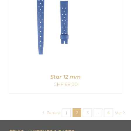
Star 12 mm
CHF
68,00
IN DEN WARENKORB
/
Zurück
1
2
3
…
6
Vor
DETAILS