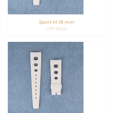
Sport M 18 mm
CHF
68,00
IN DEN WARENKORB
/
DETAILS