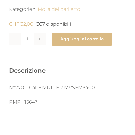
Kategorien:
Molla del bariletto
CHF
32,00
367 disponibili
Aggiungi al carrello
770
Molla
di
carica
Descrizione
1.25
x
N°770 – Cal. F.MULLER MVSFM3400
0.138
X
RMPH15647
710
–
X
man