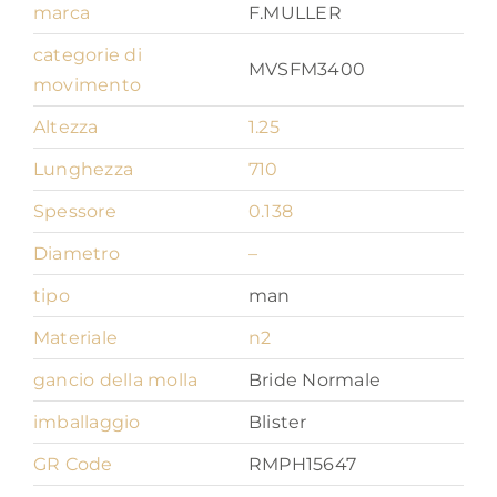
quantità
marca
F.MULLER
categorie di
MVSFM3400
movimento
Altezza
1.25
Lunghezza
710
Spessore
0.138
Diametro
–
tipo
man
Materiale
n2
gancio della molla
Bride Normale
imballaggio
Blister
GR Code
RMPH15647