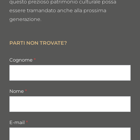
questo prezioso patrimonio culturale possa
essere tramandato anche alla prossima
generazione.
PARTI NON TROVATE?
missing
Cognome
*
parts
Nome
*
E-mail
*