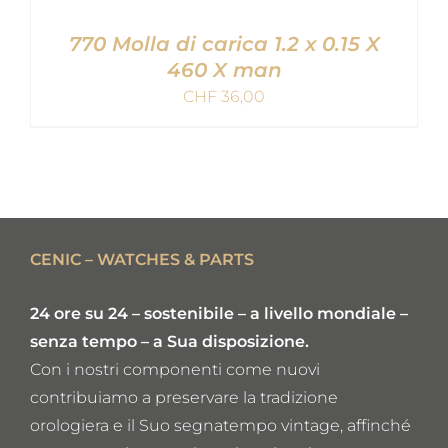
770 Molla di carica 1.2 x 0.15 X
460 X man
CHF
36,00
AGGIUNGI AL CARRELLO
/
DETAILS
CENIC – WATCHES & PARTS
24 ore su 24 – sostenibile – a livello mondiale –
senza tempo – a Sua disposizione.
Con i nostri componenti come nuovi
contribuiamo a preservare la tradizione
orologiera e il Suo segnatempo vintage, affinché