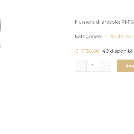
Numero di articolo:
RM1S
Kategorien:
Molla del bar
CHF
36,00
40 disponibil
Agg
770
Molla
di
carica
1.65
x
0.071
X