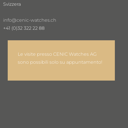
Svizzera
info@cenic-watches.ch
+41 (0)32 322 22 88
Le visite presso CENIC Watches AG
sono possibili solo su appuntamento!