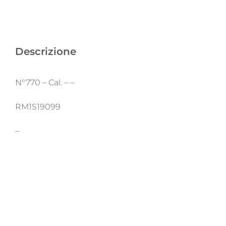
Descrizione
N°770 – Cal. – –
RM1S19099
–