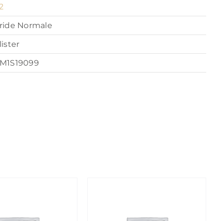
2
ride Normale
lister
M1S19099