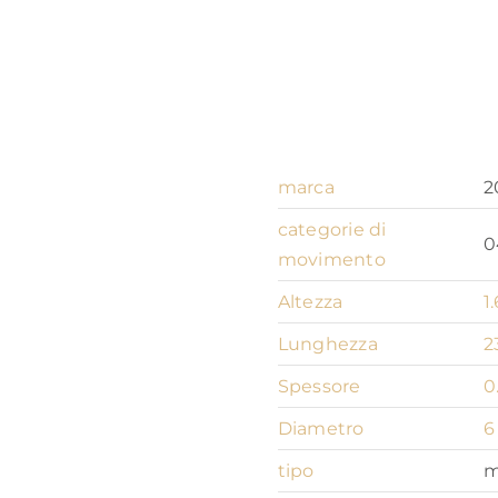
230
X
man
quantità
marca
2
categorie di
0
movimento
Altezza
1
Lunghezza
2
Spessore
0
Diametro
6
tipo
m