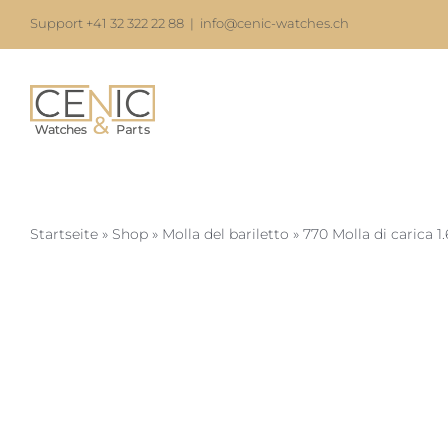
Skip
Support +41 32 322 22 88
|
info@cenic-watches.ch
to
content
Startseite
»
Shop
»
Molla del bariletto
»
770 Molla di carica 1