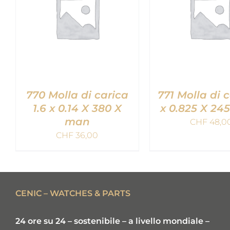
770 Molla di carica
771 Molla di c
1.6 x 0.14 X 380 X
x 0.825 X 245
man
CHF
48,0
AGGIUNGI AL
AGGIUNGI 
CHF
36,00
CARRELLO
/
QUICK
CARRELLO
/
VIEW
VIEW
CENIC – WATCHES & PARTS
24 ore su 24 – sostenibile – a livello mondiale –