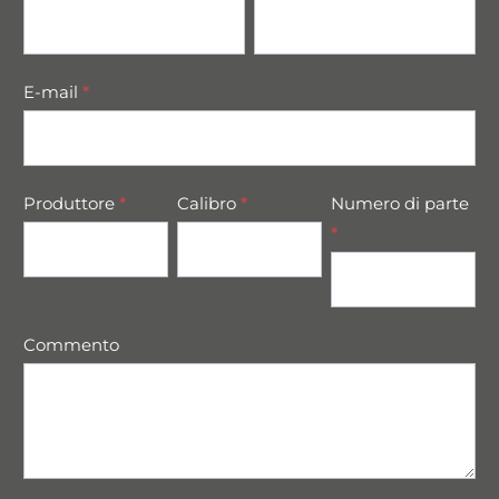
parts
E-mail
*
Produttore
*
Calibro
*
Numero di parte
*
Commento