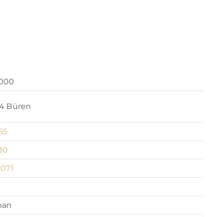
000
4 Büren
.65
30
.071
an