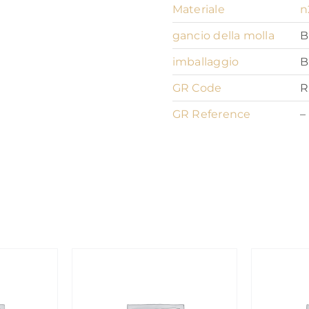
Materiale
n
gancio della molla
B
imballaggio
B
GR Code
R
GR Reference
–