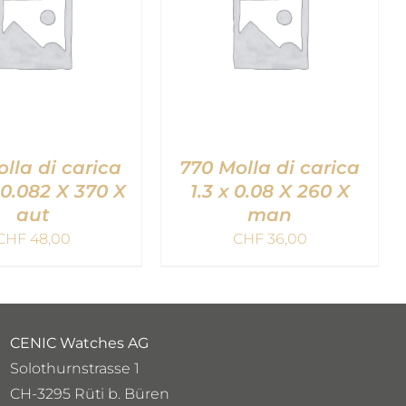
olla di carica
770 Molla di carica
 0.082 X 370 X
1.3 x 0.08 X 260 X
aut
man
GGIUNGI AL
AGGIUNGI AL
CHF
48,00
CHF
36,00
ELLO
/
QUICK
CARRELLO
/
QUICK
VIEW
VIEW
CENIC Watches AG
Solothurnstrasse 1
CH-3295 Rüti b. Büren