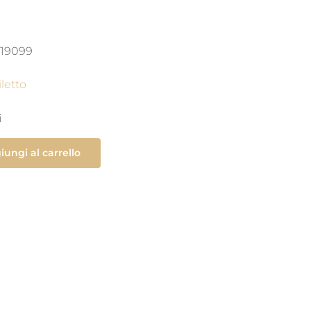
19099
iletto
i
iungi al carrello