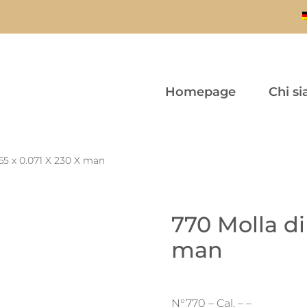
Homepage
Chi s
.65 x 0.071 X 230 X man
770 Molla di 
man
N°770 – Cal. – –