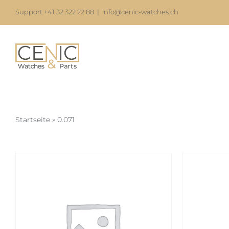
Skip
Support +41 32 322 22 88
|
info@cenic-watches.ch
to
content
Startseite
»
0.071