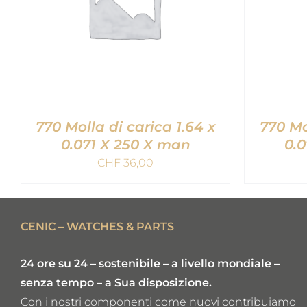
770 Molla di carica 1.64 x
770 Mo
0.071 X 250 X man
0.0
CHF
36,00
AGGIUNGI AL CARRELLO
/
AGGIU
QUICK VIEW
CENIC – WATCHES & PARTS
24 ore su 24 – sostenibile – a livello mondiale –
senza tempo – a Sua disposizione.
Con i nostri componenti come nuovi contribuiamo