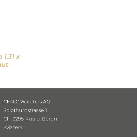
 1.31 x
aut
LLO
/
CENIC Watches AG
Solothurnstrasse 1
CH-3295 Rüti b. Büren
Svizzera