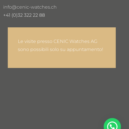
info@cenic-watches.ch
+41 (0)32 322 22 88
Le visite presso CENIC Watches AG
sono possibili solo su appuntamento!