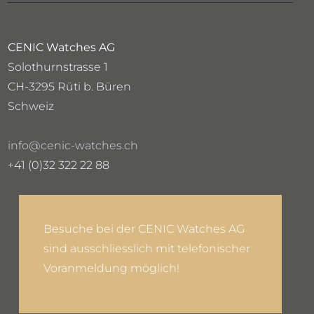
CENIC Watches AG
Solothurnstrasse 1
CH-3295 Rüti b. Büren
Schweiz
info@cenic-watches.ch
+41 (0)32 322 22 88
Besuche bei der CENIC Watches AG
sind ausschliesslich mit telefonischer
Voranmeldung möglich!