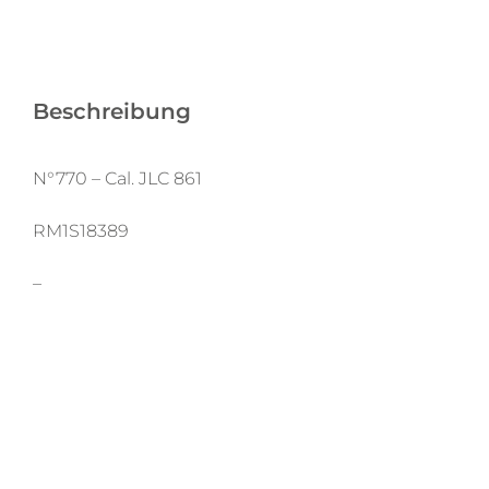
Beschreibung
N°770 – Cal. JLC 861
RM1S18389
–