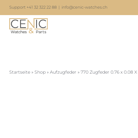
Zum
Support +41 32 322 22 88
|
info@cenic-watches.ch
Inhalt
springen
Startseite
»
Shop
»
Aufzugfeder
»
770 Zugfeder 0.76 x 0.08 