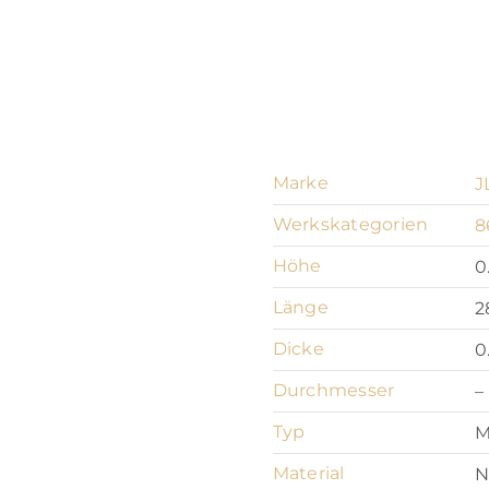
Marke
J
Werkskategorien
8
Höhe
0
Länge
2
Dicke
0
Durchmesser
–
Typ
M
Material
N