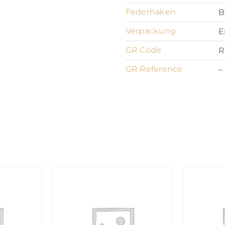
Federhaken
B
Verpackung
E
GR Code
R
GR Reference
–