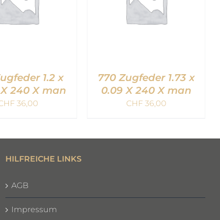
ugfeder 1.2 x
770 Zugfeder 1.73 x
 X 240 X man
0.09 X 240 X man
CHF
36,00
CHF
36,00
EN WARENKORB
IN DEN WARENKORB
QUICK VIEW
/
QUICK VIEW
HILFREICHE LINKS
AGB
Impressum