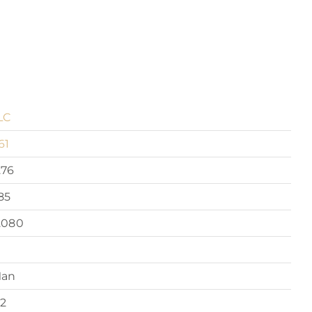
LC
61
.76
85
.080
an
2