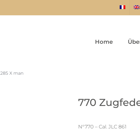
Home
Übe
X 285 X man
770 Zugfede
N°770 – Cal. JLC 861