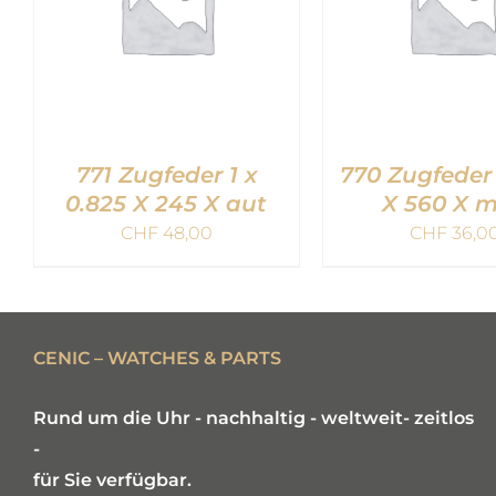
771 Zugfeder 1 x
770 Zugfeder 
0.825 X 245 X aut
X 560 X 
CHF
48,00
CHF
36,0
IN DEN WARENKORB
IN DEN WARE
/
QUICK VIEW
/
QUICK V
CENIC – WATCHES & PARTS
Rund um die Uhr - nachhaltig - weltweit- zeitlos
-
für Sie verfügbar.