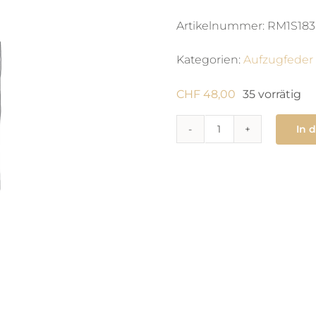
Artikelnummer:
RM1S183
Kategorien:
Aufzugfeder
CHF
48,00
35 vorrätig
In 
770
Zugfeder
0.76
x
0.08
X
285
X
man
Menge