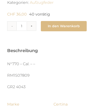
Kategorien:
Aufzugfeder
CHF
36,00
40 vorrätig
In den Warenkorb
770
Zugfeder
1.5
x
Beschreibung
0.06
X
N°770 – Cal. – –
240
RM1S07809
X
man
GR2 4043
Menge
Marke
Certina