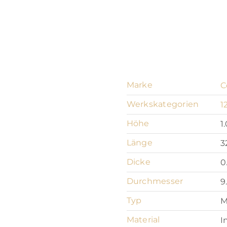
Marke
C
Werkskategorien
1
Höhe
1
Länge
3
Dicke
0
Durchmesser
9
Typ
M
Material
I