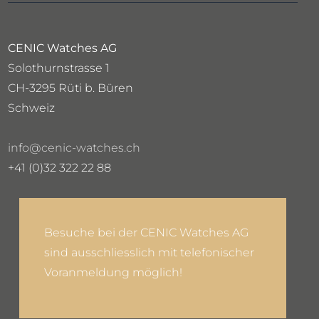
CENIC Watches AG
Solothurnstrasse 1
CH-3295 Rüti b. Büren
Schweiz
info@cenic-watches.ch
+41 (0)32 322 22 88
Besuche bei der CENIC Watches AG
sind ausschliesslich mit telefonischer
Voranmeldung möglich!