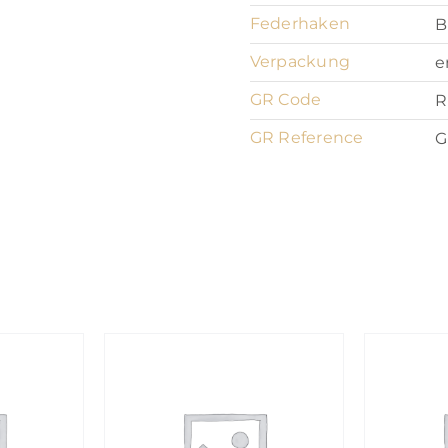
Federhaken
B
Verpackung
e
GR Code
R
GR Reference
G