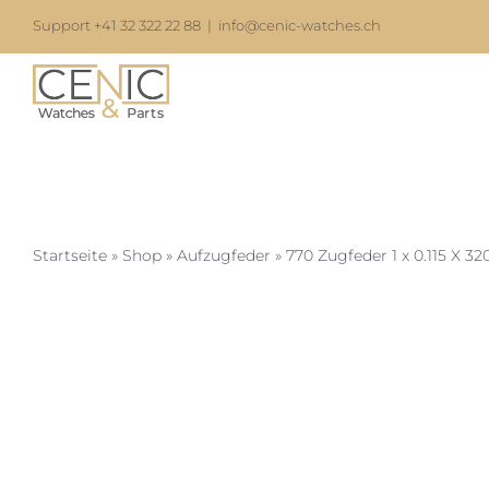
Zum
Support +41 32 322 22 88
|
info@cenic-watches.ch
Inhalt
springen
Startseite
»
Shop
»
Aufzugfeder
»
770 Zugfeder 1 x 0.115 X 3