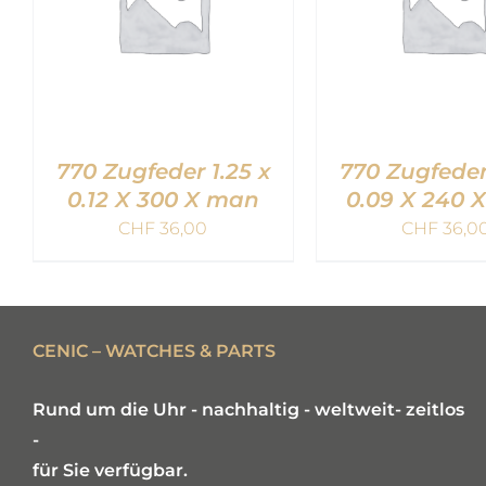
770 Zugfeder 1.25 x
770 Zugfeder 
0.12 X 300 X man
0.09 X 240 
CHF
36,00
CHF
36,0
IN DEN WARENKORB
IN DEN WARE
/
QUICK VIEW
/
QUICK V
CENIC – WATCHES & PARTS
Rund um die Uhr - nachhaltig - weltweit- zeitlos
-
für Sie verfügbar.