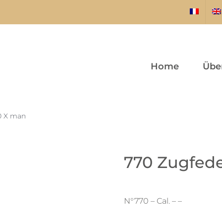
Home
Übe
20 X man
770 Zugfeder
N°770 – Cal. – –