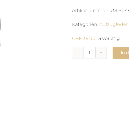
Artikelnummer:
RM1S048
Kategorien:
Aufzugfeder
CHF
36,00
5 vorrätig
In 
770
Zugfeder
1
x
0.115
X
320
X
man
Menge