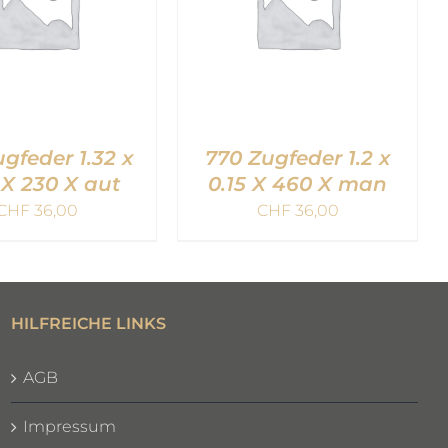
ugfeder 1.32 x
770 Zugfeder 1.2 x
 X 230 X aut
0.15 X 460 X man
CHF
36,00
CHF
36,00
EN WARENKORB
IN DEN WARENKORB
QUICK VIEW
/
QUICK VIEW
HILFREICHE LINKS
AGB
Impressum