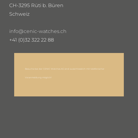
CH-3295 Rüti b. Büren
Schweiz
info@cenic-watches.ch
+41 (0)32 322 22 88
Besuche bei der CENIC Watches AG sind ausschliesslich mit telefonischer
Voranmeldung möglich!