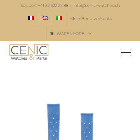
Zum
Support +41 32 322 22 88
|
info@cenic-watches.ch
Inhalt
Mein Benutzerkonto
springen
WARENKORB