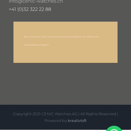
info@cenic-watches.ch
+41 (0)32 322 22 88
Besuche bei der CENIC Watches AG sind ausschliesslich mit telefonischer
Voranmeldung möglich!
Copyright 2021 CENIC Watches AG | All Rights Reserved |
Powered by
kreativloft