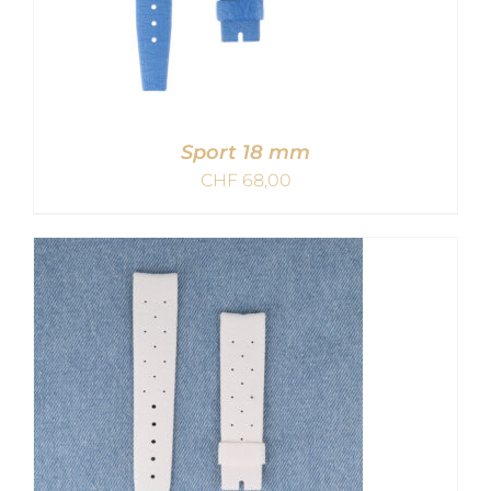
Sport 18 mm
CHF
68,00
IN DEN WARENKORB
/
DETAILS