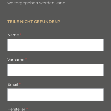
weitergegeben werden kann.
TEILE NICHT GEFUNDEN?
missing
Name
*
parts
Vorname
*
Email
*
Hersteller
*