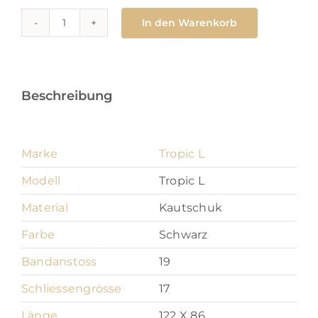
In den Warenkorb
Tropic
L
19
mm
Beschreibung
Menge
Marke
Tropic L
Modell
Tropic L
Material
Kautschuk
Farbe
Schwarz
Bandanstoss
19
Schliessengrösse
17
Länge
122 X 86