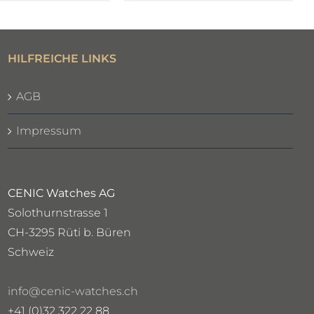
HILFREICHE LINKS
AGB
Impressum
CENIC Watches AG
Solothurnstrasse 1
CH-3295 Rüti b. Büren
Schweiz
info@cenic-watches.ch
+41 (0)32 322 22 88