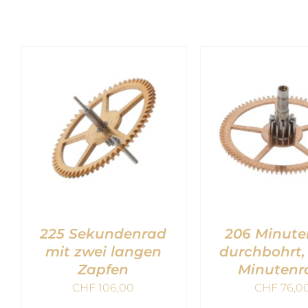
225 Sekundenrad
206 Minute
mit zwei langen
durchbohrt,
Zapfen
Minutenr
CHF
106,00
CHF
76,0
IN DEN WARENKORB
IN DEN WARE
/
QUICK VIEW
/
QUICK V