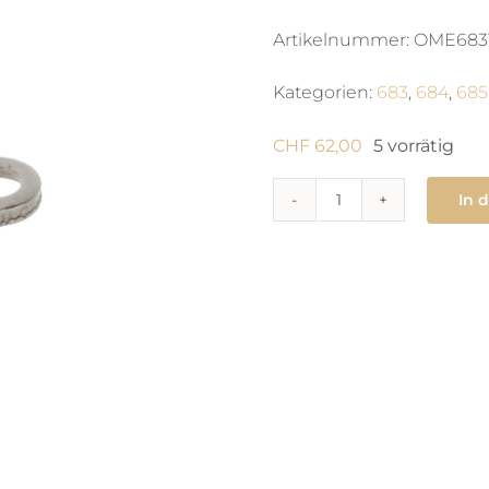
Artikelnummer:
OME683
Kategorien:
683
,
684
,
685
CHF
62,00
5 vorrätig
In 
1400
Rotorachse
Menge