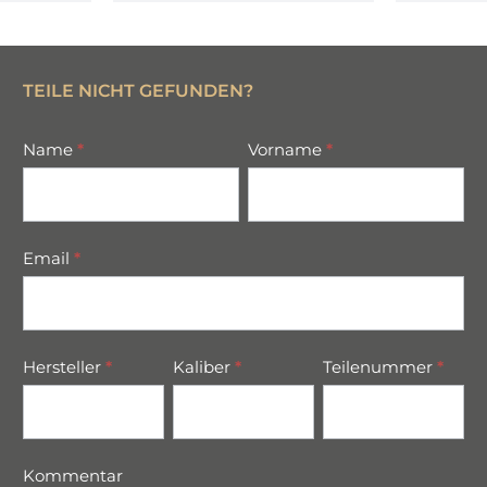
TEILE NICHT GEFUNDEN?
missing
Name
*
Vorname
*
parts
Email
*
Hersteller
*
Kaliber
*
Teilenummer
*
Kommentar