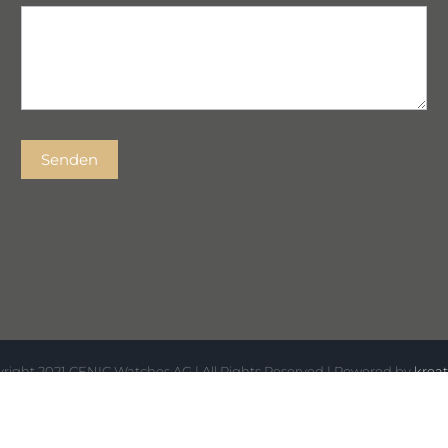
Senden
right 2021 CENIC Watches AG | All Rights Reserved | Powered by
kreat