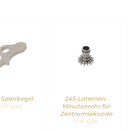
 Sperrkegel
245 Laternen-
Minutenrohr für
CHF
42,00
Zentrumsekunde
CHF
42,00
EN WARENKORB
IN DEN WARENKORB
QUICK VIEW
/
QUICK VIEW