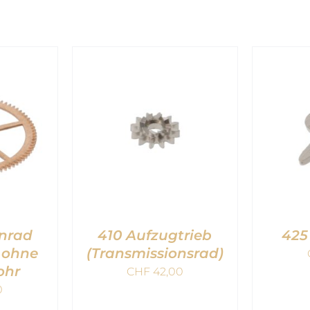
nrad
410 Aufzugtrieb
425
 ohne
(Transmissionsrad)
ohr
CHF
42,00
0
NKORB
IN DEN WARENKORB
IN D
IEW
/
QUICK VIEW
/