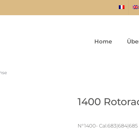
Home
Übe
hse
1400 Rotora
N°1400- Cal.683|684|685