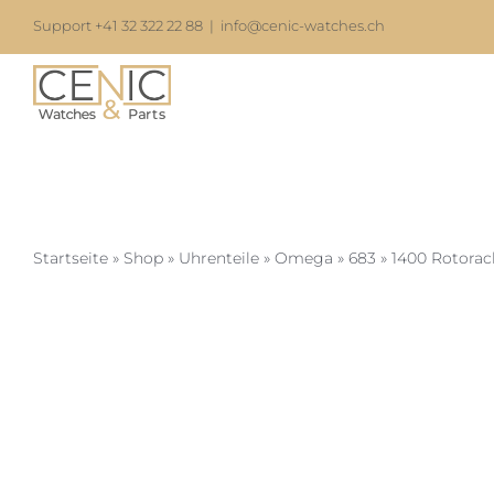
Zum
Support +41 32 322 22 88
|
info@cenic-watches.ch
Inhalt
springen
Startseite
»
Shop
»
Uhrenteile
»
Omega
»
683
»
1400 Rotorac